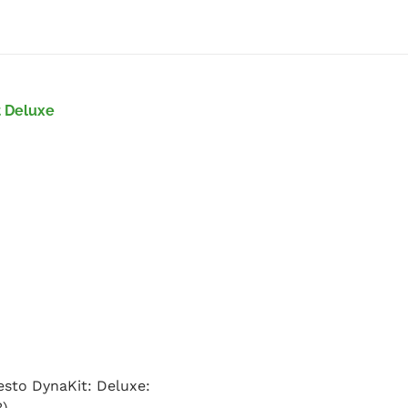
t Deluxe
uesto DynaKit: Deluxe:
3)