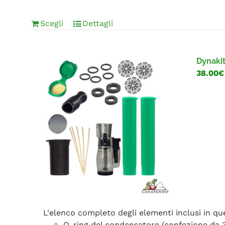
Scegli
Dettagli
Dynaki
38.00€
L'elenco completo degli elementi inclusi in q
O-ring del condensatore (confezione da 