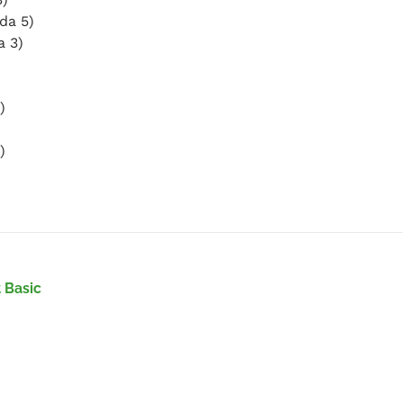
da 5)
a 3)
)
)
 Basic