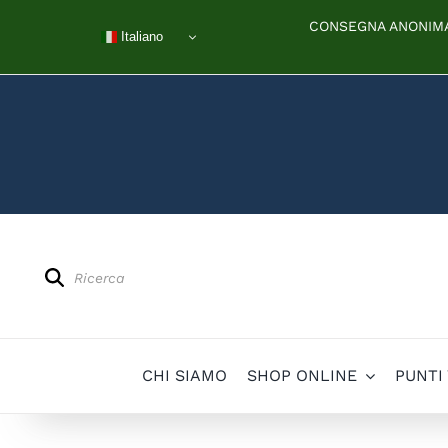
Salta
CONSEGNA ANONIMA 
al
Italiano
contenuto
Products
search
CHI SIAMO
SHOP ONLINE
PUNTI