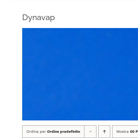
Dynavap
Ordina per
Ordine predefinito
Mostra
60 P