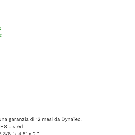
2
€
una garanzia di 12 mesi da DynaTec.
OHS Listed
 3/8 "x 4,5" x 2 "