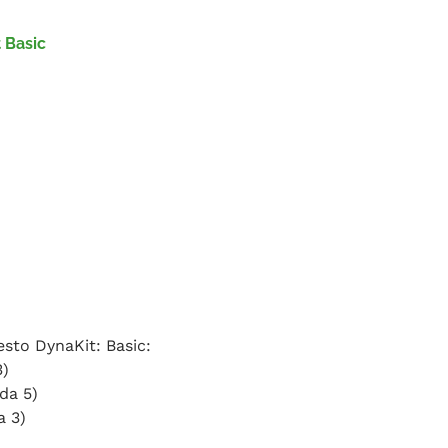
 Basic
esto DynaKit: Basic:
3)
da 5)
a 3)