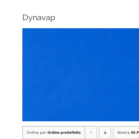
Dynavap
Ordina per
Ordine predefinito
Mostra
60 P