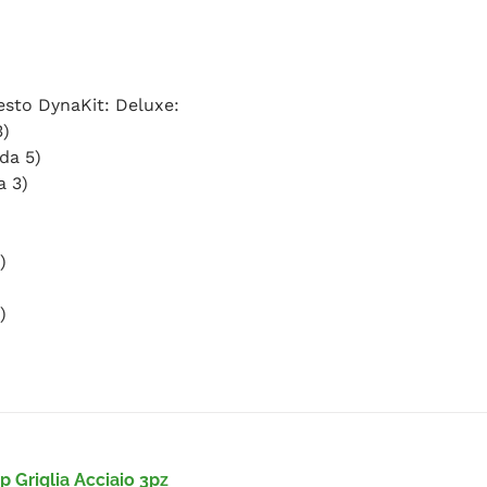
uesto DynaKit: Deluxe:
3)
da 5)
a 3)
)
)
 Griglia Acciaio 3pz