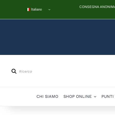
Salta
CONSEGNA ANONIMA 
al
Italiano
contenuto
Products
search
CHI SIAMO
SHOP ONLINE
PUNTI