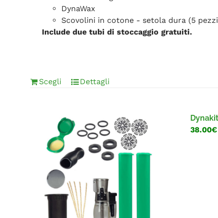
DynaWax
Scovolini in cotone - setola dura (5 pezzi
Include due tubi di stoccaggio gratuiti.
Scegli
Dettagli
Dynaki
38.00€