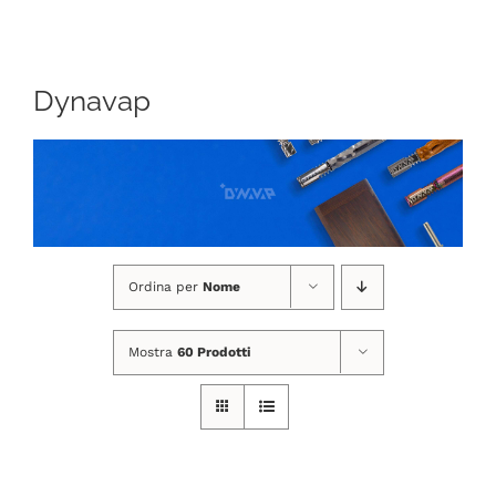
Navigation
CHI SIAMO
Dynavap
SHOP ONLINE
PUNTI VENDITA
DELIVERY ROMA
Ordina per
Nome
RIVENDITORI
Mostra
60 Prodotti
FIERE E COLLABORAZIONI
CONTATTI