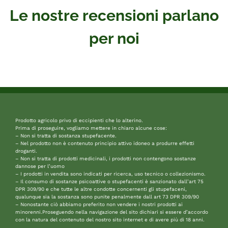
Le nostre recensioni parlano
per noi
Prodotto agricolo privo di eccipienti che lo alterino.
Prima di proseguire, vogliamo mettere in chiaro alcune cose:
– Non si tratta di sostanza stupefacente.
– Nel prodotto non è contenuto principio attivo idoneo a produrre effetti
droganti.
– Non si tratta di prodotti medicinali, i prodotti non contengono sostanze
dannose per l’uomo
– I prodotti in vendita sono indicati per ricerca, uso tecnico o collezionismo.
– Il consumo di sostanze psicoattive o stupefacenti è sanzionato dall’art 75
DPR 309/90 e che tutte le altre condotte concernenti gli stupefaceni,
qualunque sia la sostanza sono punite penalmente dall art 73 DPR 309/90
– Nonostante ciò abbiamo preferito non vendere i nostri prodotti ai
minorenni.Proseguendo nella navigazione del sito dichiari si essere d’accordo
con la natura del contenuto del nostro sito internet e di avere più di 18 anni.