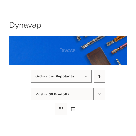
CHI SIAMO
Dynavap
SHOP ONLINE
PUNTI VENDITA
DELIVERY ROMA
Ordina per
Popolarità
RIVENDITORI
Mostra
60 Prodotti
FIERE E COLLABORAZIONI
CONTATTI