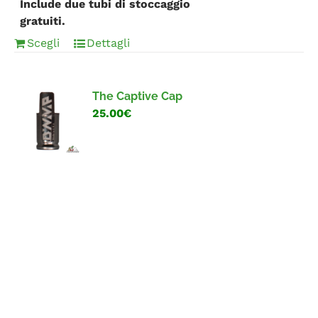
Include due tubi di stoccaggio
gratuiti.
Scegli
Dettagli
The Captive Cap
25.00€