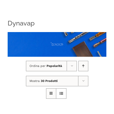
Navigation
CHI SIAMO
Dynavap
SHOP ONLINE
PUNTI VENDITA
DELIVERY ROMA
Ordina per
Popolarità
RIVENDITORI
Mostra
30 Prodotti
FIERE E COLLABORAZIONI
CONTATTI