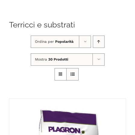
Navigation
CHI SIAMO
Terricci e substrati
SHOP ONLINE
Ordina per
Popolarità
PUNTI VENDITA
Mostra
30 Prodotti
DELIVERY ROMA
RIVENDITORI
FIERE E COLLABORAZIONI
CONTATTI