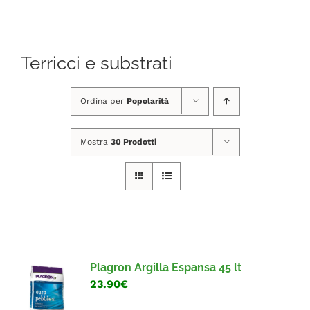
Navigation
CHI SIAMO
Terricci e substrati
SHOP ONLINE
Ordina per
Popolarità
PUNTI VENDITA
Mostra
30 Prodotti
DELIVERY ROMA
RIVENDITORI
FIERE E COLLABORAZIONI
Plagron Argilla Espansa 45 lt
23.90€
CONTATTI