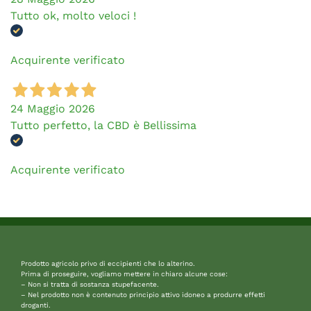
Tutto ok, molto veloci !
Acquirente verificato
24 Maggio 2026
Tutto perfetto, la CBD è Bellissima
Acquirente verificato
Prodotto agricolo privo di eccipienti che lo alterino.
Prima di proseguire, vogliamo mettere in chiaro alcune cose:
– Non si tratta di sostanza stupefacente.
– Nel prodotto non è contenuto principio attivo idoneo a produrre effetti
droganti.