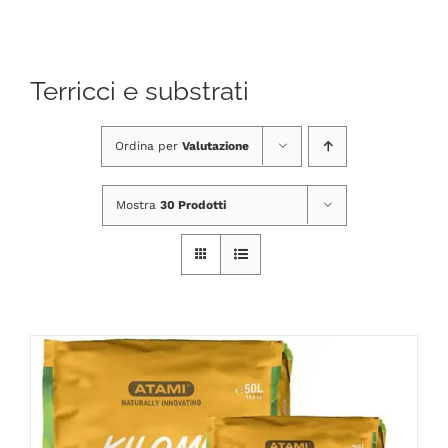
Navigation
CHI SIAMO
Terricci e substrati
SHOP ONLINE
Ordina per
Valutazione
PUNTI VENDITA
Mostra
30 Prodotti
DELIVERY ROMA
RIVENDITORI
FIERE E COLLABORAZIONI
CONTATTI