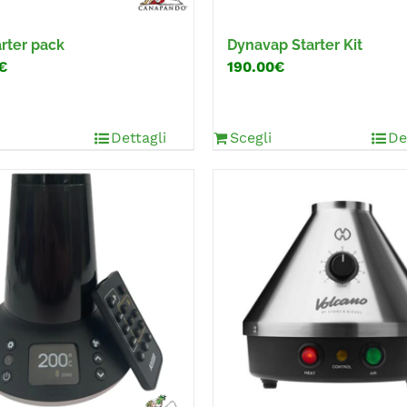
arter pack
Dynavap Starter Kit
€
190.00€
Dettagli
Scegli
De