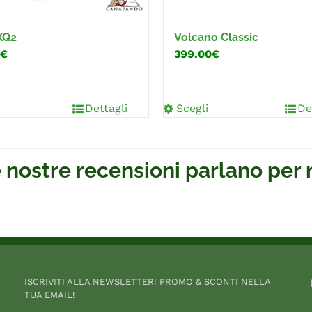
 XQ2
Volcano Classic
0€
399.00€
Dettagli
Scegli
De
 nostre recensioni parlano per 
ISCRIVITI ALLA NEWSLETTER! PROMO & SCONTI NELLA
TUA EMAIL!