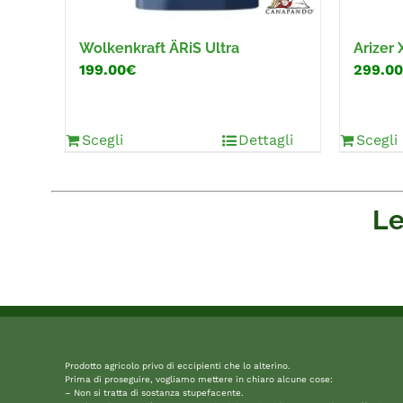
Wolkenkraft ÄRiS Ultra
Arizer
199.00€
299.0
Scegli
Dettagli
Scegli
Le
Prodotto agricolo privo di eccipienti che lo alterino.
Prima di proseguire, vogliamo mettere in chiaro alcune cose:
– Non si tratta di sostanza stupefacente.