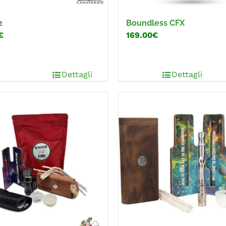
2
Boundless CFX
€
169.00€
Dettagli
Dettagli