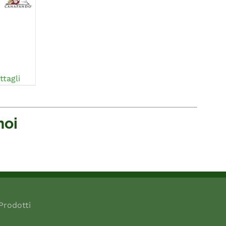
ttagli
noi
Prodotti