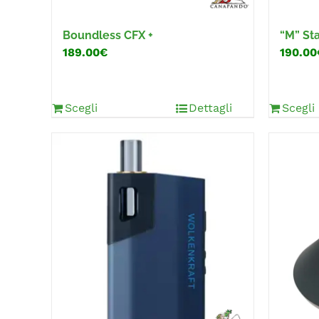
Boundless CFX +
“M” St
189.00€
190.00
Scegli
Dettagli
Scegli