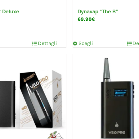
t Deluxe
Dynavap “The B”
69.90€
Dettagli
Scegli
De