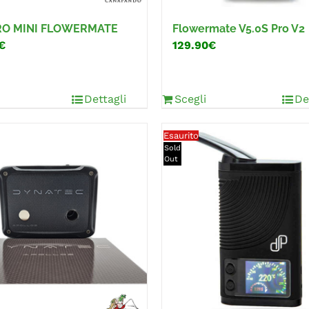
PRO MINI FLOWERMATE
Flowermate V5.0S Pro V2
€
129.90€
Dettagli
Scegli
De
Esaurito
Sold
Out