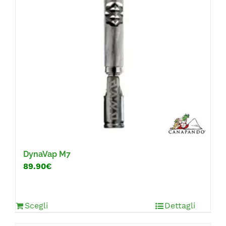
FAQ
DynaVap M7
89.90€
Scegli
Dettagli