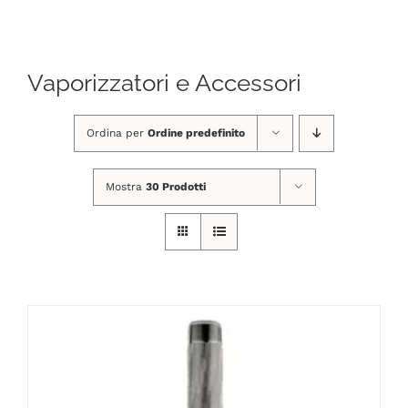
Navigation
CHI SIAMO
Vaporizzatori e Accessori
SHOP ONLINE
Ordina per
Ordine predefinito
PUNTI VENDITA
Mostra
30 Prodotti
DELIVERY ROMA
RIVENDITORI
FIERE E COLLABORAZIONI
CONTATTI