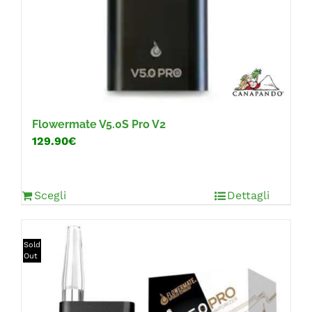
Flowermate V5.0S Pro V2
129.90€
Scegli
Dettagli
Sold
Out