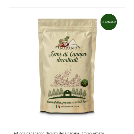
FAQ
in offerta!
Articoli Canapando
derivati della canapa
Promo agosto