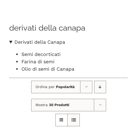
Navigation
CHI SIAMO
derivati della canapa
SHOP ONLINE
Derivati della Canapa
PUNTI VENDITA
Semi decorticati
Farina di semi
DELIVERY ROMA
Olio di semi di Canapa
Ordina per
Popolarità
RIVENDITORI
Mostra
30 Prodotti
FIERE E COLLABORAZIONI
CONTATTI