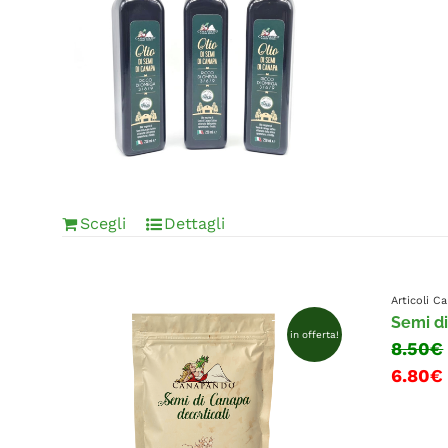
Scegli
Dettagli
Articoli 
Semi di
in offerta!
8.50€
6.80€