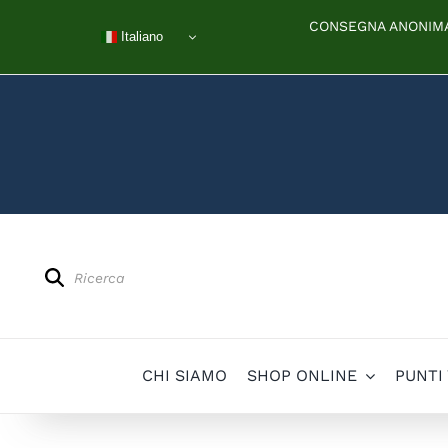
Salta
CONSEGNA ANONIMA 
al
Italiano
contenuto
Products
search
CHI SIAMO
SHOP ONLINE
PUNTI