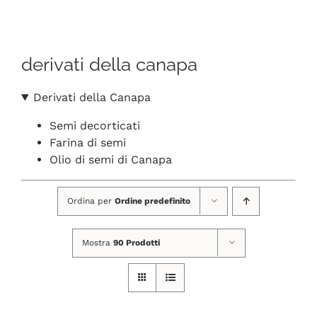
Navigation
CHI SIAMO
derivati della canapa
SHOP ONLINE
Derivati della Canapa
PUNTI VENDITA
Semi decorticati
Farina di semi
DELIVERY ROMA
Olio di semi di Canapa
Ordina per
Ordine predefinito
RIVENDITORI
Mostra
90 Prodotti
FIERE E COLLABORAZIONI
CONTATTI