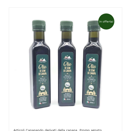
FAQ
in offerta!
Articoli Canapando
derivati della canapa
Promo agosto