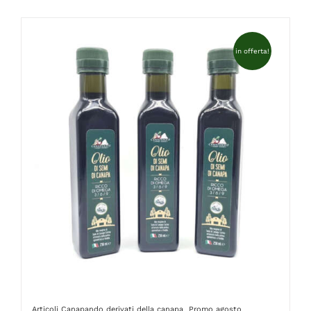
FAQ
in offerta!
Articoli Canapando
derivati della canapa
Promo agosto