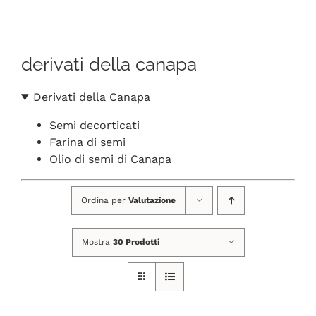
Navigation
CHI SIAMO
derivati della canapa
SHOP ONLINE
Derivati della Canapa
PUNTI VENDITA
Semi decorticati
Farina di semi
DELIVERY ROMA
Olio di semi di Canapa
Ordina per
Valutazione
RIVENDITORI
Mostra
30 Prodotti
FIERE E COLLABORAZIONI
CONTATTI