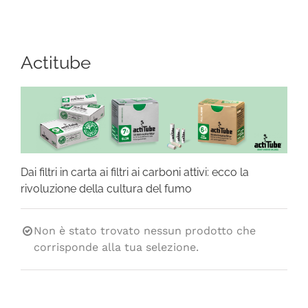
Navigation
CHI SIAMO
Actitube
SHOP ONLINE
PUNTI VENDITA
DELIVERY ROMA
Dai filtri in carta ai filtri ai carboni attivi: ecco la
rivoluzione della cultura del fumo
RIVENDITORI
Non è stato trovato nessun prodotto che
FIERE E COLLABORAZIONI
corrisponde alla tua selezione.
CONTATTI