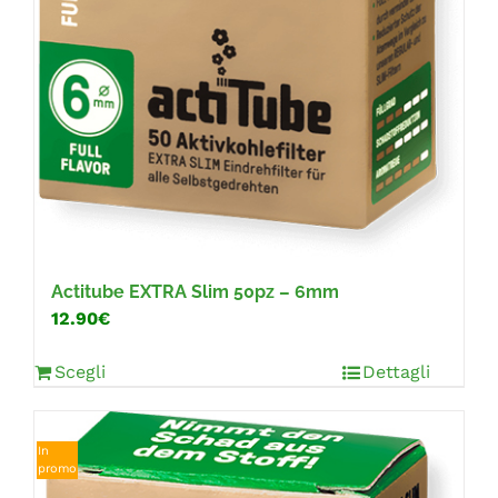
Actitube EXTRA Slim 50pz – 6mm
12.90€
Scegli
Dettagli
In
promo