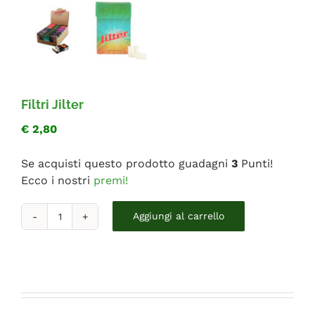
FAQ
Filtri Jilter
€
2,80
Se acquisti questo prodotto guadagni
3
Punti!
Ecco i nostri
premi!
Filtri
Aggiungi al carrello
Jilter
quantità