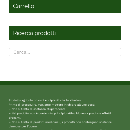
Carrello
Ricerca prodotti
Prodotto agricolo privo di eccipienti che lo alterino.
Prima di proseguire, vogliamo mettere in chiaro alcune cose:
– Non si tratta di sostanza stupefacente.
– Nel prodotto non è contenuto principio attivo idoneo a produrre effetti
droganti.
– Non si tratta di prodotti medicinali, i prodotti non contengono sostanze
dannose per l’uomo