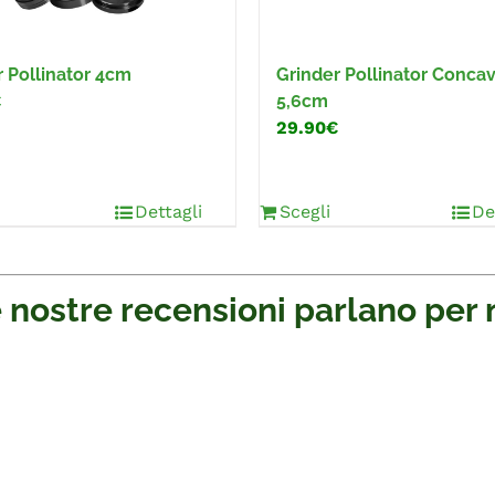
r Pollinator 4cm
Grinder Pollinator Conca
€
5,6cm
29.90€
Dettagli
Scegli
De
 nostre recensioni parlano per 