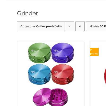
Grinder
Ordina per
Ordine predefinito
Mostra
30 P
In
promo