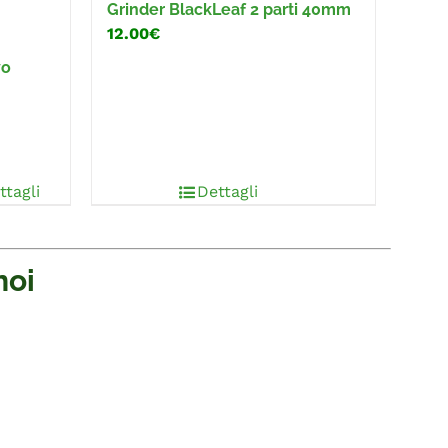
Grinder BlackLeaf 2 parti 40mm
12.00€
vo
ttagli
Dettagli
noi