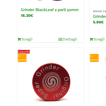
Grinder BlackLeaf 2 parti 50mm
Articoli 
16.30€
Grinde
5.90€
Scegli
Dettagli
Scegli
Esaurito
In
In
promo
promo