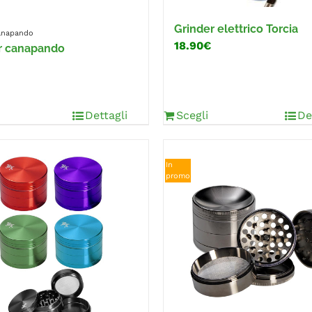
Grinder elettrico Torcia
Canapando
18.90€
r canapando
Dettagli
Scegli
De
In
promo