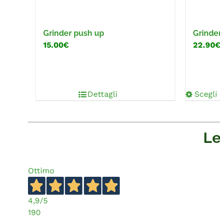
Grinder push up
Grinde
15.00€
22.90
Dettagli
Scegli
Le
Ottimo
4,9
/5
190