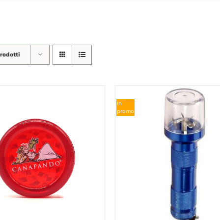
rodotti
In
promo