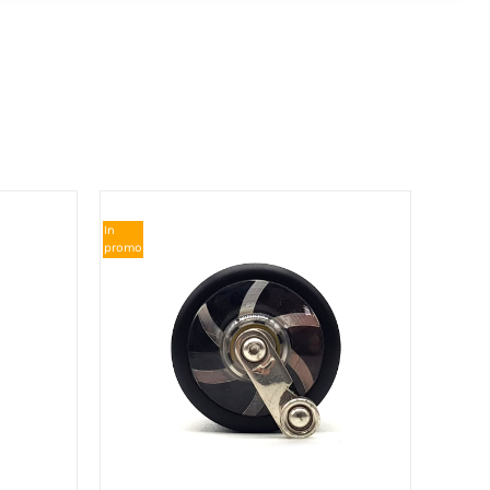
In
promo