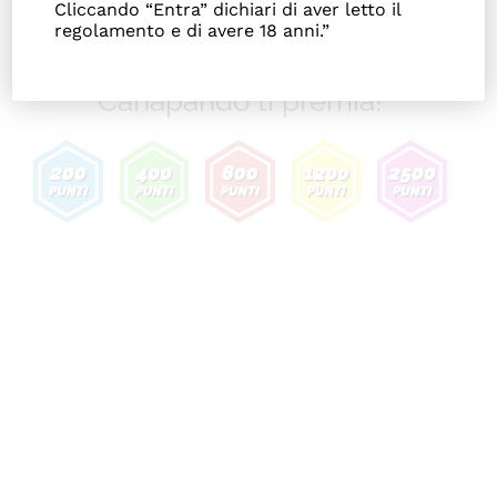
Navigation
Cliccando “Entra” dichiari di aver letto il
CHI SIAMO
regolamento e di avere 18 anni.”
Canapando
ti premia
!
SHOP ONLINE
PUNTI VENDITA
DELIVERY ROMA
RIVENDITORI
FIERE E COLLABORAZIONI
CONTATTI