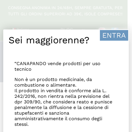
Salta
CONSEGNA ANONIMA IN 24/48H, SEMPRE GRATUITA, PER
al
TUTTI GLI ORDINI SUPERIORI AD 39€, ISOLE COMPRESE!!
contenuto
BLOG
Italiano
ENTRA
Sei maggiorenne?
Ottimo
191
“CANAPANDO vende prodotti per uso
tecnico
Recensioni
Non è un prodotto medicinale, da
combustione o alimentare.
Il prodotto in vendita è conforme alla L.
242/2016, non rientra nella previsione del
dpr 309/90, che considera reato e punisce
penalmente la diffusione e la cessione di
stupefacenti e sanziona
amministrativamente il consumo degli
stessi.
Toggle