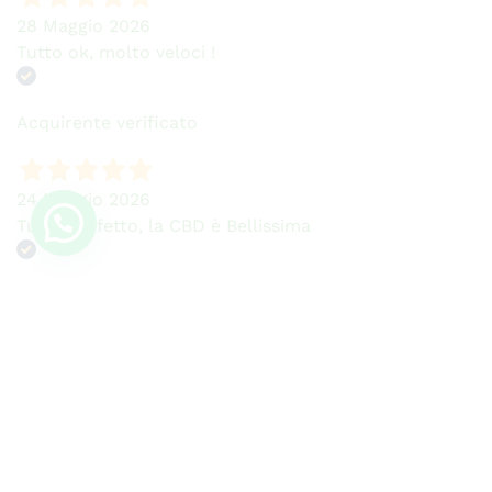
28 Maggio 2026
Tutto ok, molto veloci !
Acquirente verificato
24 Maggio 2026
Tutto perfetto, la CBD è Bellissima
Acquirente verificato
22 Maggio 2026
Ho sempre problemi con la connessione internet
ma sono talmente efficienti che se ne accorgono e
fanno l'impossibile per aiutare. Stella michelin da
parte mia Grazie