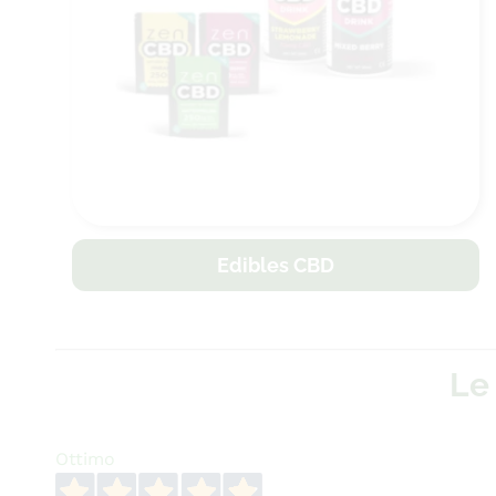
Edibles CBD
Le
Ottimo