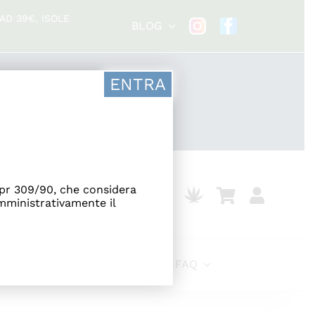
AD 39€, ISOLE
BLOG
ENTRA
 dpr 309/90, che considera
mministrativamente il
LLABORAZIONI
CONTATTI
FAQ