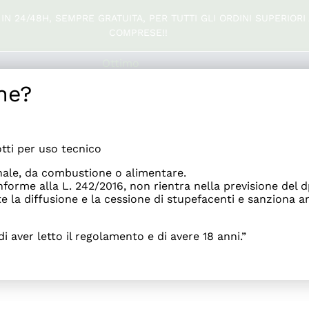
N 24/48H, SEMPRE GRATUITA, PER TUTTI GLI ORDINI SUPERIORI 
COMPRESE!!
Ottimo
ne?
191
Recensioni
i per uso tecnico
ale, da combustione o alimentare.
onforme alla L. 242/2016, non rientra nella previsione del
 la diffusione e la cessione di stupefacenti e sanziona a
i aver letto il regolamento e di avere 18 anni.”
VENDITA
DELIVERY ROMA
RIVENDITORI
FIERE E CO