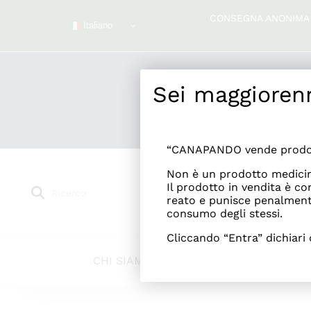
Salta
CONSEGNA ANONIMA I
al
Italiano
contenuto
Sei maggioren
“CANAPANDO vende prodott
Non è un prodotto medicin
Products
Il prodotto in vendita è c
reato e punisce penalmente
search
consumo degli stessi.
Cliccando “Entra” dichiari d
CHI SIAMO
SHOP ONLINE
PUNTI 