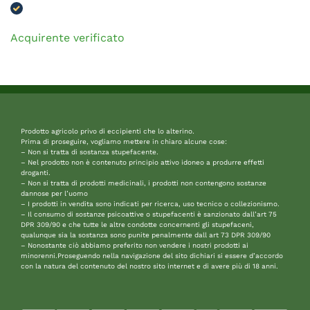
Acquirente verificato
Prodotto agricolo privo di eccipienti che lo alterino.
Prima di proseguire, vogliamo mettere in chiaro alcune cose:
– Non si tratta di sostanza stupefacente.
– Nel prodotto non è contenuto principio attivo idoneo a produrre effetti
droganti.
– Non si tratta di prodotti medicinali, i prodotti non contengono sostanze
dannose per l’uomo
– I prodotti in vendita sono indicati per ricerca, uso tecnico o collezionismo.
– Il consumo di sostanze psicoattive o stupefacenti è sanzionato dall’art 75
DPR 309/90 e che tutte le altre condotte concernenti gli stupefaceni,
qualunque sia la sostanza sono punite penalmente dall art 73 DPR 309/90
– Nonostante ciò abbiamo preferito non vendere i nostri prodotti ai
minorenni.Proseguendo nella navigazione del sito dichiari si essere d’accordo
con la natura del contenuto del nostro sito internet e di avere più di 18 anni.