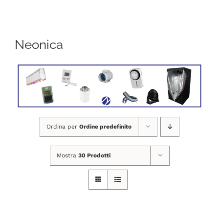
Navigation
CHI SIAMO
Neonica
SHOP ONLINE
PUNTI VENDITA
DELIVERY ROMA
Ordina per
Ordine predefinito
RIVENDITORI
Mostra
30 Prodotti
FIERE E COLLABORAZIONI
CONTATTI