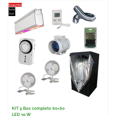
Esaurito
Sold
FAQ
Out
KIT 5
Box completo 60×60
LED 30 W