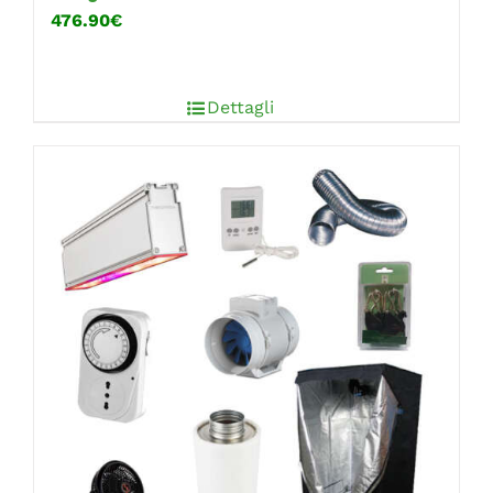
476.90€
Dettagli