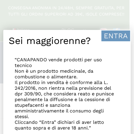
Salta
CONSEGNA ANONIMA IN 24/48H, SEMPRE GRATUITA, PER
al
TUTTI GLI ORDINI SUPERIORI AD 39€, ISOLE COMPRESE!!
contenuto
BLOG
Italiano
ENTRA
Sei maggiorenne?
Ottimo
“CANAPANDO vende prodotti per uso
191
tecnico
Recensioni
Non è un prodotto medicinale, da
combustione o alimentare.
Il prodotto in vendita è conforme alla L.
242/2016, non rientra nella previsione del
dpr 309/90, che considera reato e punisce
penalmente la diffusione e la cessione di
stupefacenti e sanziona
amministrativamente il consumo degli
stessi.
Cliccando “Entra” dichiari di aver letto
quanto sopra e di avere 18 anni.
”
Toggle