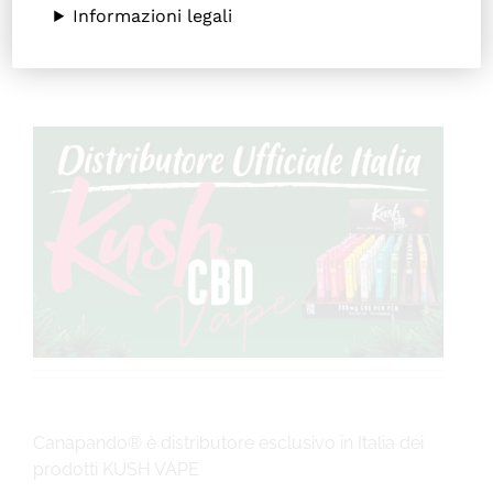
Navigation
Informazioni legali
CHI SIAMO
SHOP ONLINE
PUNTI VENDITA
DELIVERY ROMA
RIVENDITORI
FIERE E COLLABORAZIONI
Canapando® è distributore esclusivo in Italia dei
CONTATTI
prodotti KUSH VAPE