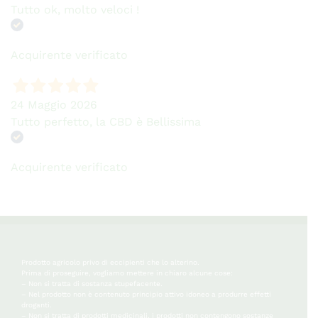
Tutto ok, molto veloci !
Acquirente verificato
24 Maggio 2026
Tutto perfetto, la CBD è Bellissima
Acquirente verificato
Prodotto agricolo privo di eccipienti che lo alterino.
Prima di proseguire, vogliamo mettere in chiaro alcune cose:
– Non si tratta di sostanza stupefacente.
– Nel prodotto non è contenuto principio attivo idoneo a produrre effetti
droganti.
– Non si tratta di prodotti medicinali, i prodotti non contengono sostanze