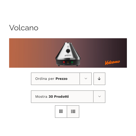
Navigation
CHI SIAMO
Volcano
SHOP ONLINE
PUNTI VENDITA
DELIVERY ROMA
Ordina per
Prezzo
RIVENDITORI
Mostra
30 Prodotti
FIERE E COLLABORAZIONI
CONTATTI