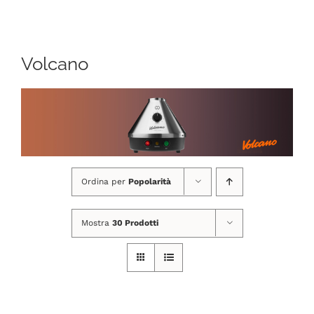
Navigation
CHI SIAMO
Volcano
SHOP ONLINE
PUNTI VENDITA
DELIVERY ROMA
Ordina per
Popolarità
RIVENDITORI
Mostra
30 Prodotti
FIERE E COLLABORAZIONI
CONTATTI