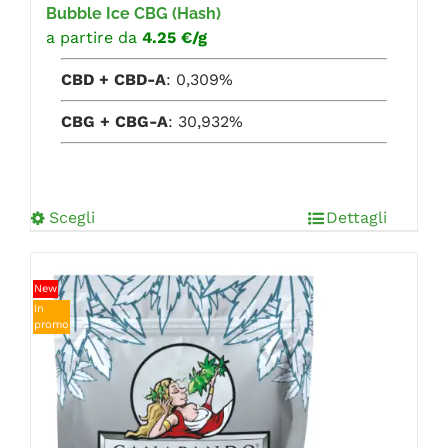
Bubble Ice CBG (Hash)
a partire da
4.25 €/g
CBD + CBD-A
: 0,309%
CBG + CBG-A
: 30,932%
Scegli
Dettagli
New
In
promo