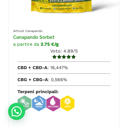
Articoli Canapando
Canapando Sorbet
a partire da
2.75 €/g
Voto: 4.89/5
Valutato
CBD + CBD-A
: 16,447%
4.89
su 5
CBG + CBG-A
: 0,566%
Terpeni principali: