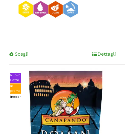
Scegli
Dettagli
Nuovo
Lotto
In
promo
Indoor