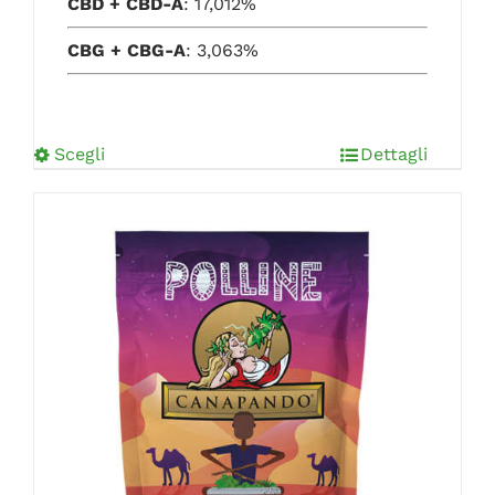
CBD + CBD-A
: 17,012%
su 5
CBG + CBG-A
: 3,063%
Scegli
Dettagli