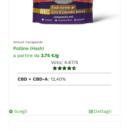
Articoli Canapando
Polline
(Hash)
a partire da
3.75 €/g
Voto: 4.67/5
Valutato
CBD + CBD-A
: 12,40%
4.67
su 5
Scegli
Dettagli