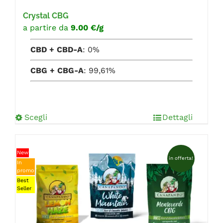
Crystal CBG
a partire da
9.00 €/g
CBD + CBD-A
: 0%
CBG + CBG-A
: 99,61%
Scegli
Dettagli
New
in offerta!
In
promo
Best
Seller