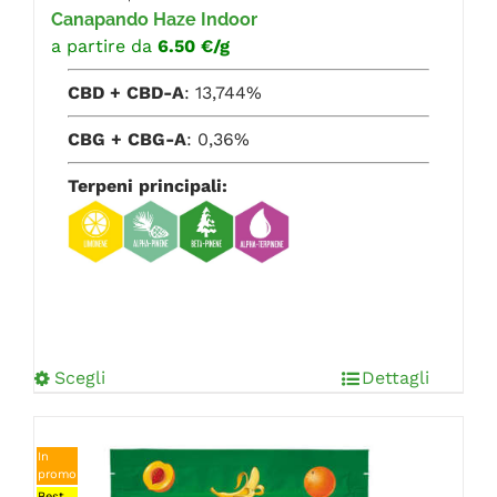
Canapando Haze Indoor
a partire da
6.50 €/g
CBD + CBD-A
: 13,744%
CBG + CBG-A
: 0,36%
Terpeni principali:
Scegli
Dettagli
In
promo
Best