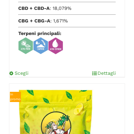
Valutato
CBD + CBD-A
: 18,079%
4.78
su 5
CBG + CBG-A
: 1,671%
Terpeni principali:
Scegli
Dettagli
In
promo