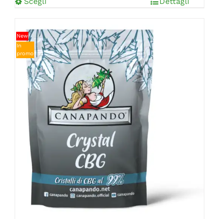
Scegli
Dettagli
New
In
promo