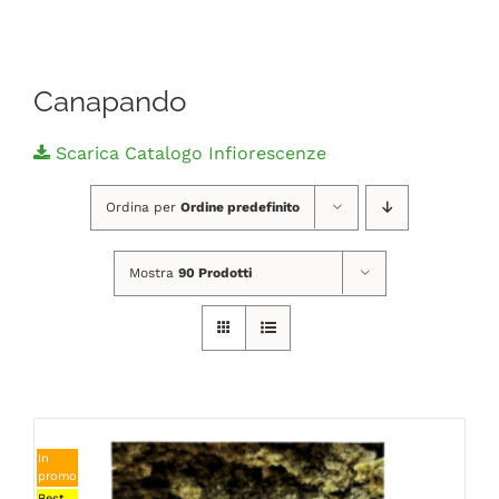
Navigation
CHI SIAMO
Canapando
SHOP ONLINE
Scarica Catalogo Infiorescenze
PUNTI VENDITA
Ordina per
Ordine predefinito
DELIVERY ROMA
Mostra
90 Prodotti
RIVENDITORI
FIERE E COLLABORAZIONI
In
CONTATTI
promo
Best