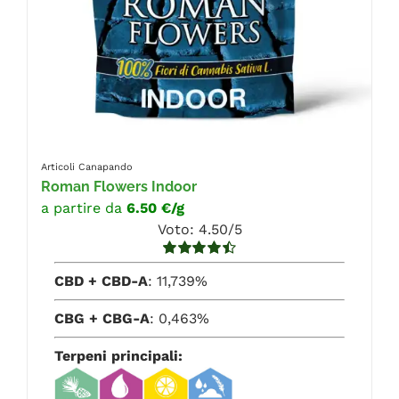
Articoli Canapando
Roman Flowers Indoor
a partire da
6.50 €/g
Voto: 4.50/5
Valutato
CBD + CBD-A
: 11,739%
4.50
su 5
CBG + CBG-A
: 0,463%
Terpeni principali: