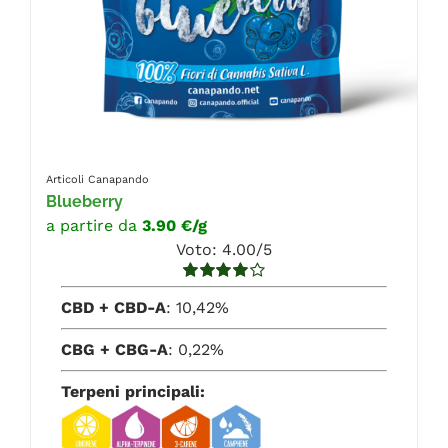
Articoli Canapando
Blueberry
a partire da
3.90 €/g
Voto: 4.00/5
Valutato
CBD + CBD-A
: 10,42%
4.00
su 5
CBG + CBG-A
: 0,22%
Terpeni principali: