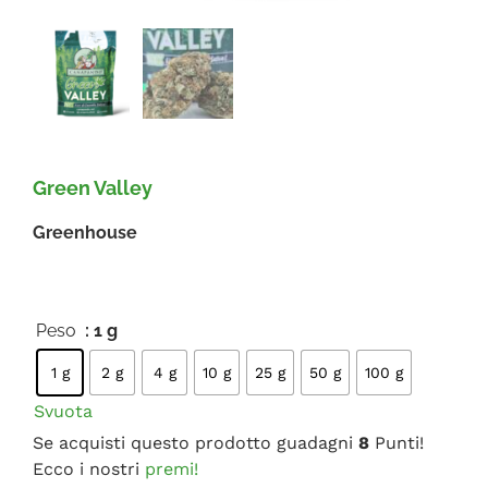
FAQ
Green Valley
Greenhouse
Peso
: 1 g

1 g
2 g
4 g
10 g
25 g
50 g
100 g
Svuota
Se acquisti questo prodotto guadagni
8
Punti!
Ecco i nostri
premi!