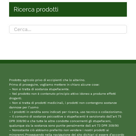
Ricerca prodotti
Prodotto agricolo privo di eccipienti che lo alterino.
Prima di proseguire, vogliamo mettere in chiaro alcune cose:
– Non si tratta di sostanza stupefacente.
– Nel prodotto non è contenuto principio attivo idoneo a produrre effetti
droganti.
– Non si tratta di prodotti medicinali, i prodotti non contengono sostanze
dannose per l’uomo
– I prodotti in vendita sono indicati per ricerca, uso tecnico o collezionismo.
– Il consumo di sostanze psicoattive o stupefacenti è sanzionato dall’art 75
DPR 309/90 e che tutte le altre condotte concernenti gli stupefaceni,
qualunque sia la sostanza sono punite penalmente dall art 73 DPR 309/90
– Nonostante ciò abbiamo preferito non vendere i nostri prodotti ai
minorenni.Proseguendo nella navigazione del sito dichiari si essere d’accordo