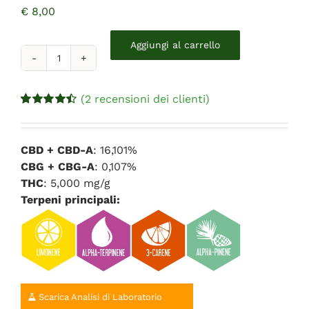
€
8,00
Aggiungi al carrello
Green
Valley
quantità
(
2
recensioni dei clienti)
Valutato
2
4.50
su 5 su
base di
recensioni
CBD + CBD-A
: 16,101%
CBG + CBG-A
: 0,107%
THC
: 5,000 mg/g
Terpeni principali:
Scarica Analisi di Laboratorio