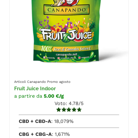
Articoli Canapando
Promo agosto
Fruit Juice Indoor
a partire da
5.00 €/g
Voto: 4.78/5
Valutato
CBD + CBD-A
: 18,079%
4.78
su 5
CBG + CBG-A
: 1,671%