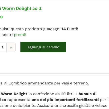
 Worm Delight 20 lt
90
quisti questo prodotto guadagni
14
Punti!
i nostri
premi!
tami
Aggiungi al carrello
Worm
elight
0
t
uantità
 Di Lombrico ammendante per vasi e terreno.
i
Worm Delight
in confezione da 20 litri. L’
humus di
ico
rappresenta
uno dei più importanti fertilizzanti
per l
azione delle piante. Assicura una crescita giusta e veloce