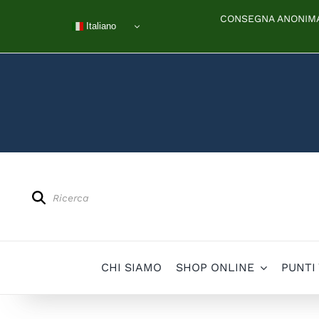
Salta
CONSEGNA ANONIMA 
al
Italiano
contenuto
Products
search
CHI SIAMO
SHOP ONLINE
PUNTI