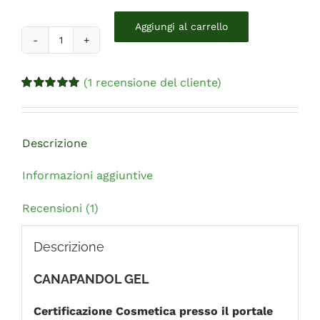
Aggiungi al carrello
CanapanDol
quantità
(
1
recensione del cliente)
Valutato
1
5.00
su 5 su base di
recensioni
Descrizione
Informazioni aggiuntive
Recensioni (1)
Descrizione
CANAPANDOL GEL
Certificazione Cosmetica presso il portale