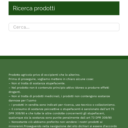
Ricerca prodotti
Prodotto agricolo privo di eccipienti che lo alterino.
Prima di proseguire, vogliamo mettere in chiaro alcune cose:
– Non si tratta di sostanza stupefacente.
– Nel prodotto non è contenuto principio attivo idoneo a produrre effetti
droganti.
– Non si tratta di prodotti medicinali, i prodotti non contengono sostanze
dannose per l’uomo
– I prodotti in vendita sono indicati per ricerca, uso tecnico o collezionismo.
– Il consumo di sostanze psicoattive o stupefacenti è sanzionato dall’art 75
DPR 309/90 e che tutte le altre condotte concernenti gli stupefaceni,
qualunque sia la sostanza sono punite penalmente dall art 73 DPR 309/90
– Nonostante ciò abbiamo preferito non vendere i nostri prodotti ai
minorenni.Proseguendo nella navigazione del sito dichiari si essere d’accordo