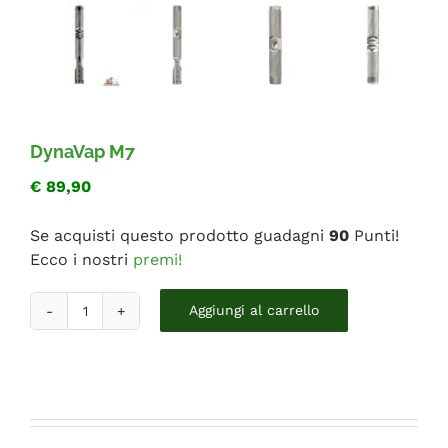
FAQ
DynaVap M7
€
89,90
Se acquisti questo prodotto guadagni
90
Punti!
Ecco i nostri
premi!
DynaVap
Aggiungi al carrello
M7
quantità