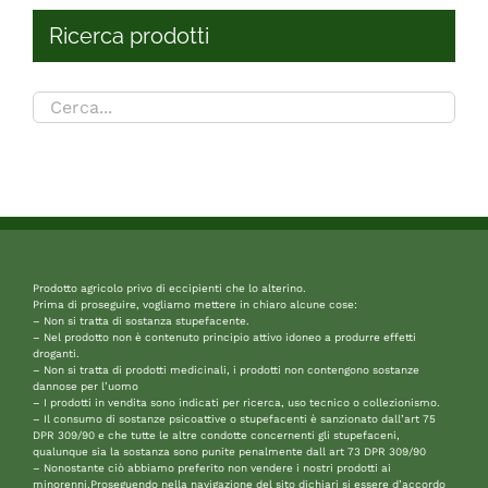
Ricerca prodotti
Prodotto agricolo privo di eccipienti che lo alterino.
Prima di proseguire, vogliamo mettere in chiaro alcune cose:
– Non si tratta di sostanza stupefacente.
– Nel prodotto non è contenuto principio attivo idoneo a produrre effetti
droganti.
– Non si tratta di prodotti medicinali, i prodotti non contengono sostanze
dannose per l’uomo
– I prodotti in vendita sono indicati per ricerca, uso tecnico o collezionismo.
– Il consumo di sostanze psicoattive o stupefacenti è sanzionato dall’art 75
DPR 309/90 e che tutte le altre condotte concernenti gli stupefaceni,
qualunque sia la sostanza sono punite penalmente dall art 73 DPR 309/90
– Nonostante ciò abbiamo preferito non vendere i nostri prodotti ai
minorenni.Proseguendo nella navigazione del sito dichiari si essere d’accordo