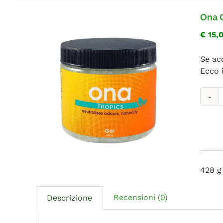
Ona G
€
15,
Se ac
Ecco 
G
T
5
q
428 g 
Recensioni (0)
Descrizione