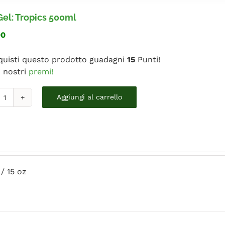
el: Tropics 500ml
00
quisti questo prodotto guadagni
15
Punti!
i nostri
premi!
Ona
Aggiungi al carrello
el:
ropics
00ml
uantità
/ 15 oz