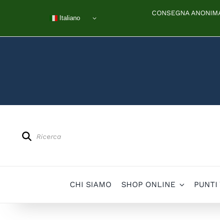
Salta
CONSEGNA ANONIMA 
al
Italiano
contenuto
Products
search
CHI SIAMO
SHOP ONLINE
PUNTI