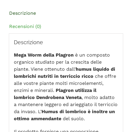
Descrizione
Recensioni (0)
Descrizione
Mega Worm della Plagron
è un composto
organico studiato per la crescita delle
piante. Viene ottenuto dall’
humus liquido di
lombrichi nutriti in terriccio ricco
che offre
alle vostre piante molti microelementi,
enzimi e minerali.
Plagron utilizza il
lombrico Dendrobena Veneta
, molto adatto
a mantenere leggero ed arieggiato il terriccio
da invaso. L’
Humus di lombrico è inoltre un
ottimo ammendante
del suolo.
Il prodotto fornisce una proporzione