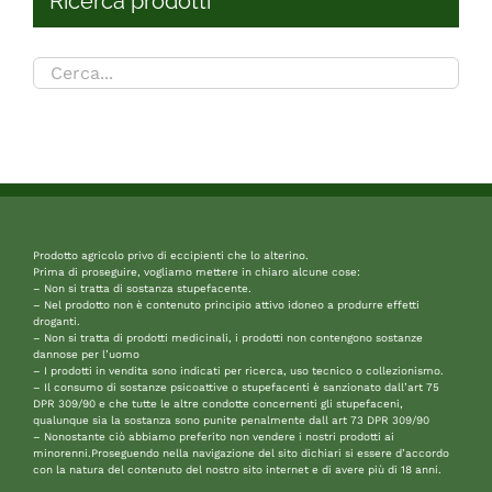
Ricerca prodotti
Prodotto agricolo privo di eccipienti che lo alterino.
Prima di proseguire, vogliamo mettere in chiaro alcune cose:
– Non si tratta di sostanza stupefacente.
– Nel prodotto non è contenuto principio attivo idoneo a produrre effetti
droganti.
– Non si tratta di prodotti medicinali, i prodotti non contengono sostanze
dannose per l’uomo
– I prodotti in vendita sono indicati per ricerca, uso tecnico o collezionismo.
– Il consumo di sostanze psicoattive o stupefacenti è sanzionato dall’art 75
DPR 309/90 e che tutte le altre condotte concernenti gli stupefaceni,
qualunque sia la sostanza sono punite penalmente dall art 73 DPR 309/90
– Nonostante ciò abbiamo preferito non vendere i nostri prodotti ai
minorenni.Proseguendo nella navigazione del sito dichiari si essere d’accordo
con la natura del contenuto del nostro sito internet e di avere più di 18 anni.