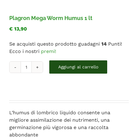
FAQ
Plagron Mega Worm Humus 1 lt
€
13,90
Se acquisti questo prodotto guadagni
14
Punti!
Ecco i nostri
premi!
Plagron
Aggiungi al carrello
Mega
Worm
Humus
1
lt
quantità
L’humus di lombrico liquido consente una
migliore assimilazione dei nutrimenti, una
germinazione più vigorosa e una raccolta
abbondante