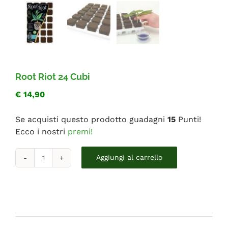
FAQ
Root Riot 24 Cubi
€
14,90
Se acquisti questo prodotto guadagni
15
Punti!
Ecco i nostri
premi!
Root
Aggiungi al carrello
Riot
24
Cubi
quantità