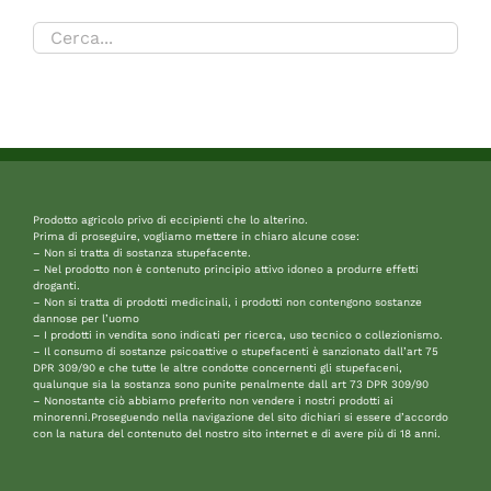
Prodotto agricolo privo di eccipienti che lo alterino.
Prima di proseguire, vogliamo mettere in chiaro alcune cose:
– Non si tratta di sostanza stupefacente.
– Nel prodotto non è contenuto principio attivo idoneo a produrre effetti
droganti.
– Non si tratta di prodotti medicinali, i prodotti non contengono sostanze
dannose per l’uomo
– I prodotti in vendita sono indicati per ricerca, uso tecnico o collezionismo.
– Il consumo di sostanze psicoattive o stupefacenti è sanzionato dall’art 75
DPR 309/90 e che tutte le altre condotte concernenti gli stupefaceni,
qualunque sia la sostanza sono punite penalmente dall art 73 DPR 309/90
– Nonostante ciò abbiamo preferito non vendere i nostri prodotti ai
minorenni.Proseguendo nella navigazione del sito dichiari si essere d’accordo
con la natura del contenuto del nostro sito internet e di avere più di 18 anni.