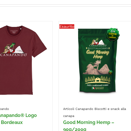
Esaurito
apando
Articoli Canapando
Biscotti e snack alla
Canapando® Logo
canapa
 Bordeaux
Good Morning Hemp –
90g/200g