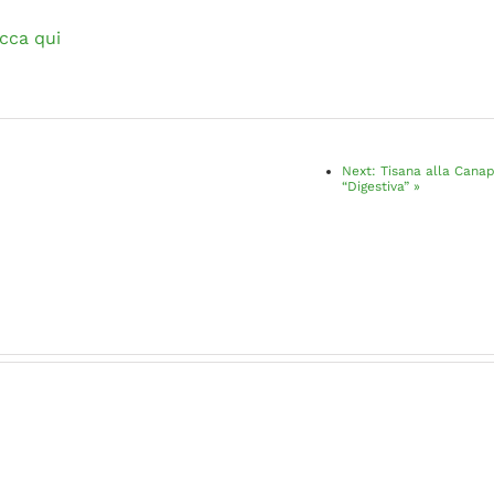
icca qui
Next:
Tisana alla Cana
“Digestiva”
»