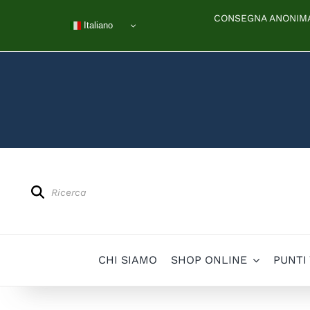
Salta
CONSEGNA ANONIMA 
al
Italiano
contenuto
Products
search
CHI SIAMO
SHOP ONLINE
PUNTI