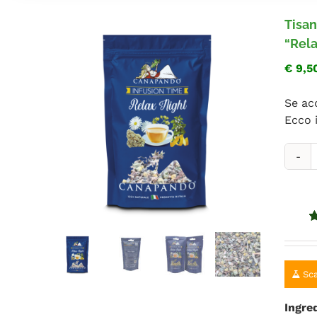
Tisan
“Rela
€
9,5
Se ac
Ecco 
T
a
C
"
N
V
1
q
su
r
Sca
Ingre