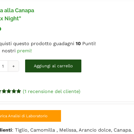
a alla Canapa
x Night”
0
quisti questo prodotto guadagni
10
Punti!
i nostri
premi!
isana
Aggiungi al carrello
lla
anapa
Relax
(
1
recensione del cliente)
ight"
alutato
5.00
uantità
 5 su base di
ecensioni
rica Analisi di Laboratorio
dienti
: Tiglio, Camomilla , Melissa, Arancio dolce, Canapa.