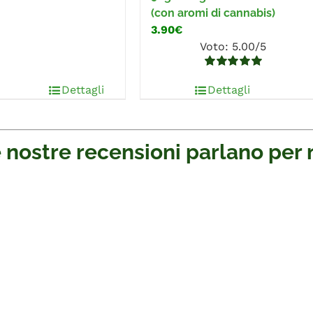
(con aromi di cannabis)
3.90€
Voto: 5.00/5
Valutato
5.00
Dettagli
su 5
Dettagli
 nostre recensioni parlano per 