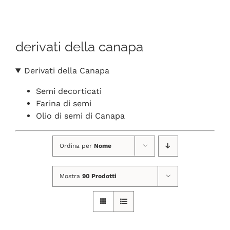
Navigation
CHI SIAMO
derivati della canapa
SHOP ONLINE
Derivati della Canapa
PUNTI VENDITA
Semi decorticati
Farina di semi
DELIVERY ROMA
Olio di semi di Canapa
Ordina per
Nome
RIVENDITORI
Mostra
90 Prodotti
FIERE E COLLABORAZIONI
CONTATTI