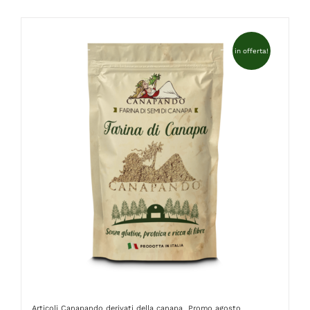
FAQ
in offerta!
Articoli Canapando
derivati della canapa
Promo agosto