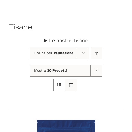
Navigation
CHI SIAMO
Tisane
SHOP ONLINE
Le nostre Tisane
PUNTI VENDITA
Ordina per
Valutazione
DELIVERY ROMA
Mostra
30 Prodotti
RIVENDITORI
FIERE E COLLABORAZIONI
CONTATTI