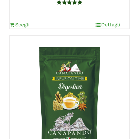
Valutato
5.00
su 5
Scegli
Dettagli