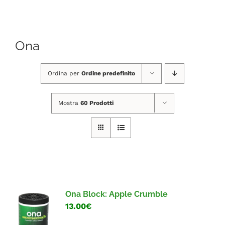
Navigation
CHI SIAMO
Ona
SHOP ONLINE
Ordina per
Ordine predefinito
PUNTI VENDITA
Mostra
60 Prodotti
DELIVERY ROMA
RIVENDITORI
FIERE E COLLABORAZIONI
Ona Block: Apple Crumble
13.00€
CONTATTI