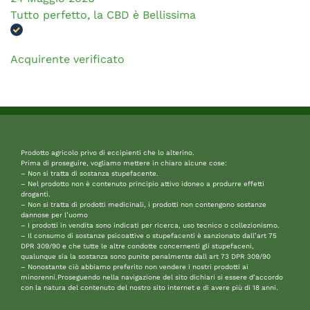
Tutto perfetto, la CBD è Bellissima
Acquirente verificato
Prodotto agricolo privo di eccipienti che lo alterino.
Prima di proseguire, vogliamo mettere in chiaro alcune cose:
– Non si tratta di sostanza stupefacente.
– Nel prodotto non è contenuto principio attivo idoneo a produrre effetti
droganti.
– Non si tratta di prodotti medicinali, i prodotti non contengono sostanze
dannose per l’uomo
– I prodotti in vendita sono indicati per ricerca, uso tecnico o collezionismo.
– Il consumo di sostanze psicoattive o stupefacenti è sanzionato dall’art 75
DPR 309/90 e che tutte le altre condotte concernenti gli stupefaceni,
qualunque sia la sostanza sono punite penalmente dall art 73 DPR 309/90
– Nonostante ciò abbiamo preferito non vendere i nostri prodotti ai
minorenni.Proseguendo nella navigazione del sito dichiari si essere d’accordo
con la natura del contenuto del nostro sito internet e di avere più di 18 anni.