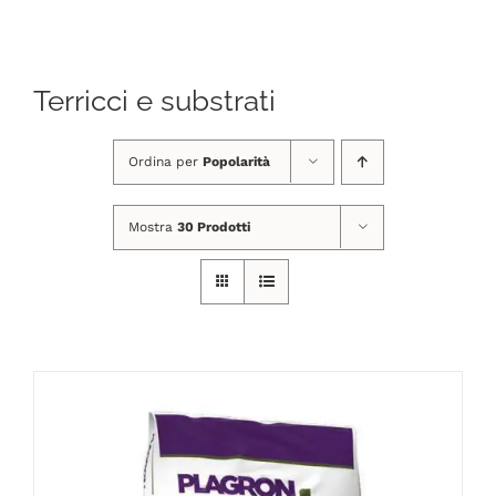
Navigation
CHI SIAMO
Terricci e substrati
SHOP ONLINE
Ordina per
Popolarità
PUNTI VENDITA
Mostra
30 Prodotti
DELIVERY ROMA
RIVENDITORI
FIERE E COLLABORAZIONI
CONTATTI