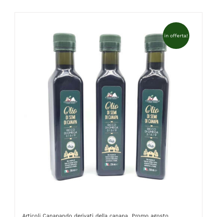
FAQ
in offerta!
Articoli Canapando
derivati della canapa
Promo agosto