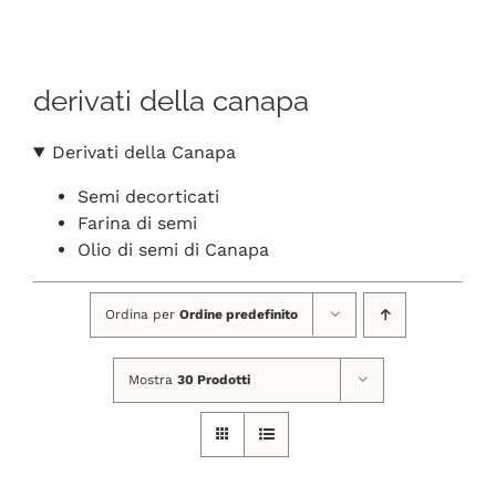
Navigation
CHI SIAMO
derivati della canapa
SHOP ONLINE
Derivati della Canapa
PUNTI VENDITA
Semi decorticati
Farina di semi
DELIVERY ROMA
Olio di semi di Canapa
Ordina per
Ordine predefinito
RIVENDITORI
Mostra
30 Prodotti
FIERE E COLLABORAZIONI
CONTATTI