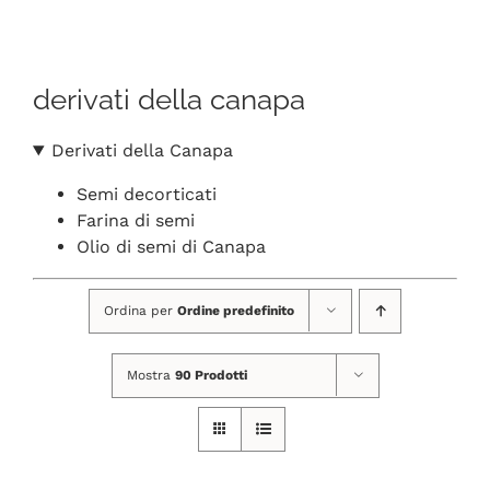
Navigation
CHI SIAMO
derivati della canapa
SHOP ONLINE
Derivati della Canapa
PUNTI VENDITA
Semi decorticati
Farina di semi
DELIVERY ROMA
Olio di semi di Canapa
Ordina per
Ordine predefinito
RIVENDITORI
Mostra
90 Prodotti
FIERE E COLLABORAZIONI
CONTATTI