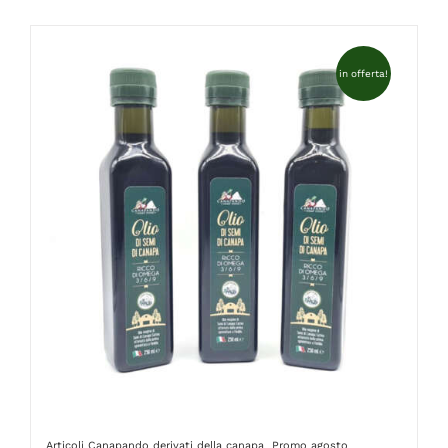
FAQ
in offerta!
Articoli Canapando
derivati della canapa
Promo agosto