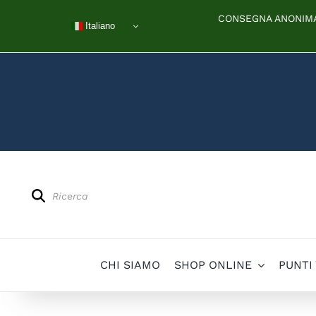
Salta
CONSEGNA ANONIMA 
al
Italiano
contenuto
Products
search
CHI SIAMO
SHOP ONLINE
PUNTI