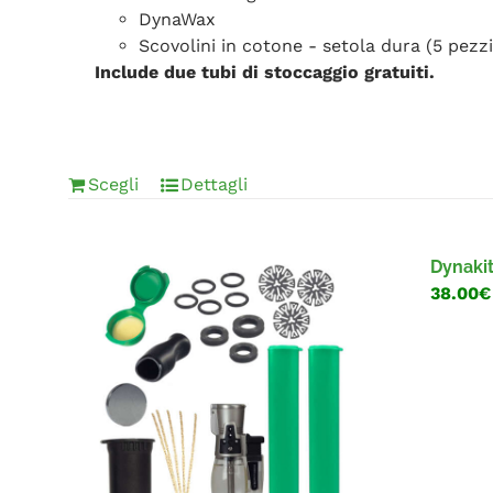
DynaWax
Scovolini in cotone - setola dura (5 pezzi
Include due tubi di stoccaggio gratuiti.
Scegli
Dettagli
Dynaki
38.00€