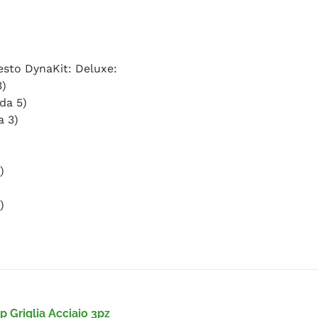
uesto DynaKit: Deluxe:
3)
da 5)
a 3)
)
)
 Griglia Acciaio 3pz