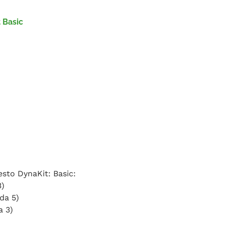
 Basic
esto DynaKit: Basic:
3)
da 5)
a 3)