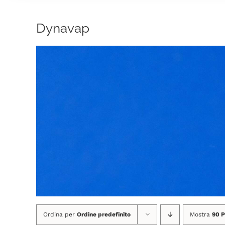
Dynavap
Ordina per
Ordine predefinito
Mostra
90 P