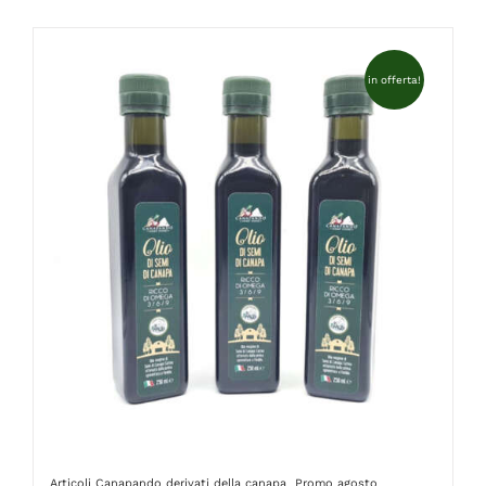
FAQ
in offerta!
Articoli Canapando
derivati della canapa
Promo agosto