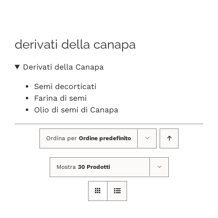
Navigation
CHI SIAMO
derivati della canapa
SHOP ONLINE
Derivati della Canapa
PUNTI VENDITA
Semi decorticati
Farina di semi
DELIVERY ROMA
Olio di semi di Canapa
Ordina per
Ordine predefinito
RIVENDITORI
Mostra
30 Prodotti
FIERE E COLLABORAZIONI
CONTATTI